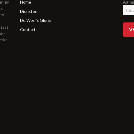
en en
Home
Aanme
n.
Diensten
ien
De Werf’s Glorie
ltaat
Contact
it-
erkt.