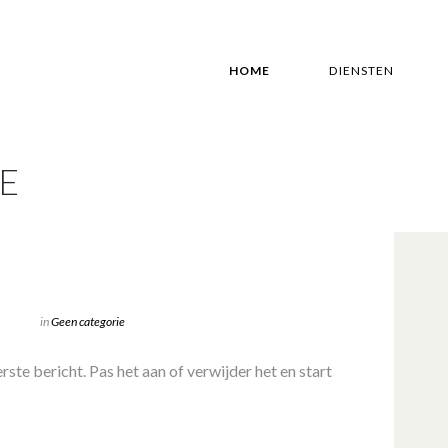
HOME
DIENSTEN
E
in
Geen categorie
ste bericht. Pas het aan of verwijder het en start